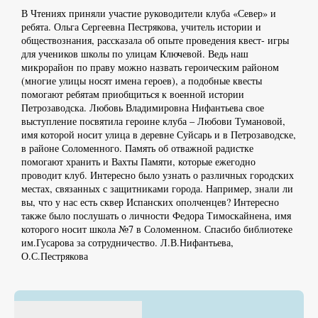
В Чтениях приняли участие руководители клуба «Север» и
ребята. Ольга Сергеевна Пестрякова, учитель истории и
обществознания, рассказала об опыте проведения квест- игры
для учеников школы по улицам Ключевой. Ведь наш
микрорайон по праву можно назвать героическим районом
(многие улицы носят имена героев), а подобные квесты
помогают ребятам приобщиться к военной истории
Петрозаводска. Любовь Владимировна Нифантьева свое
выступление посвятила героине клуба – Любови Тумановой,
имя которой носит улица в деревне Суйсарь и в Петрозаводске,
в районе Соломенного. Память об отважной радистке
помогают хранить и Вахты Памяти, которые ежегодно
проводит клуб. Интересно было узнать о различных городских
местах, связанных с защитниками города. Например, знали ли
вы, что у нас есть сквер Испанских ополченцев? Интересно
также было послушать о личности Федора Тимоскайнена, имя
которого носит школа №7 в Соломенном. Спасибо библиотеке
им.Гусарова за сотрудничество. Л.В.Нифантьева,
О.С.Пестрякова