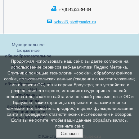
+7(8142)52-84-04
school3-ptz@yandex.ru
Муниципальное
бюджетное
общеобразовательное
Продолжая использовать наш сайт, вы даете согласие на
учреждение
Петрозаводского
использование сервисов веб-аналитики Яндекс Метрика,
городского округа
Спутник с помощью технологии «cookie», обработку файлов
"Средняя
cookie, пользовательских данных (сведения о местоположении;
общеобразовательная
тип и версия ОС; тип и версия Браузера; тип устройства и
школа №3 с
разрешение его экрана; источник откуда пришел на сайт
углубленным
пользователь; с какого сайта или по какой рекламе; язык ОС и
изучением
Браузера; какие страницы открывает и на какие кнопки
иностранных языков,
нажимает пользователь; ip-адрес) в целях функционирования
ассоциированная
сайта и проведения статистических исследований и обзоров.
школа ЮНЕСКО"
Если вы не хотите, чтобы ваши данные обрабатывались,
покиньте сайт.
Согласен
© Конструктор сайтов
Nubex.ru