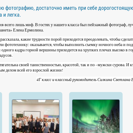
шую фотографию, достаточно иметь при себе дорогостоящу
 и легка.
ния-всего лишь миф. В гостях у нашего класса был пейзажный фотограф, л
ланета» Елена Ермолина.
рассказала, какие трудности порой приходится преодолевать, чтобы сделат
ли фототехнику: оказывается, чтобы выполнить съемку ночного неба и по
ди одного кадра горной вершины приходится на хрупких плечах высоко в го
адусов.
тягательна своей таинственностью, красотой, так и по –мужски сурова. И кт
ным делом всей его взрослой жизни!
4Г класс и классный руководитель Силкина Светлана 