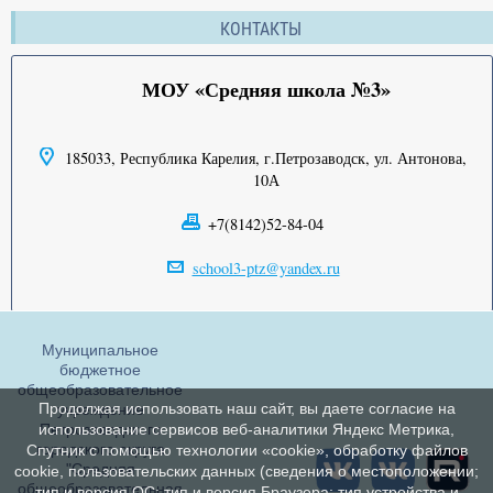
КОНТАКТЫ
МОУ «Средняя школа №3»
185033, Республика Карелия, г.Петрозаводск, ул. Антонова,
10А
+7(8142)52-84-04
school3-ptz@yandex.ru
Муниципальное
бюджетное
общеобразовательное
Продолжая использовать наш сайт, вы даете согласие на
учреждение
Петрозаводского
использование сервисов веб-аналитики Яндекс Метрика,
городского округа
Спутник с помощью технологии «cookie», обработку файлов
"Средняя
cookie, пользовательских данных (сведения о местоположении;
общеобразовательная
тип и версия ОС; тип и версия Браузера; тип устройства и