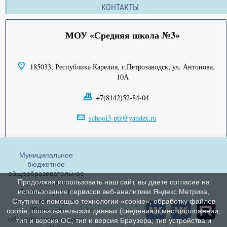
КОНТАКТЫ
МОУ «Средняя школа №3»
185033, Республика Карелия, г.Петрозаводск, ул. Антонова,
10А
+7(8142)52-84-04
school3-ptz@yandex.ru
Муниципальное
бюджетное
общеобразовательное
Продолжая использовать наш сайт, вы даете согласие на
учреждение
Петрозаводского
использование сервисов веб-аналитики Яндекс Метрика,
городского округа
Спутник с помощью технологии «cookie», обработку файлов
"Средняя
cookie, пользовательских данных (сведения о местоположении;
общеобразовательная
тип и версия ОС; тип и версия Браузера; тип устройства и