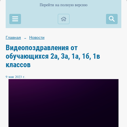
Перейти на полную версию
Главная
Новости
→
Видеопоздравления от
обучающихся 2а, 3а, 1а, 1б, 1в
классов
9 мая 2023 г.