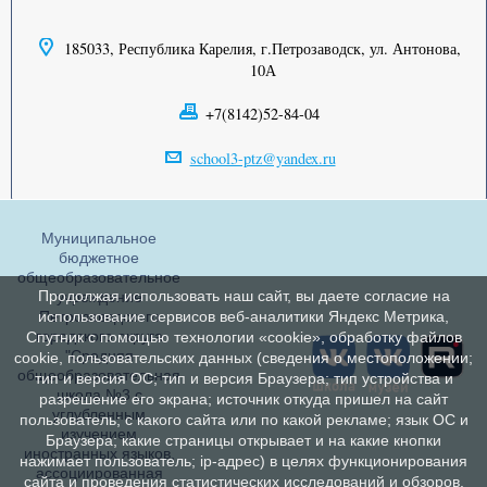
185033, Республика Карелия, г.Петрозаводск, ул. Антонова,
10А
+7(8142)52-84-04
school3-ptz@yandex.ru
Муниципальное
бюджетное
общеобразовательное
Продолжая использовать наш сайт, вы даете согласие на
учреждение
Петрозаводского
использование сервисов веб-аналитики Яндекс Метрика,
городского округа
Спутник с помощью технологии «cookie», обработку файлов
"Средняя
cookie, пользовательских данных (сведения о местоположении;
общеобразовательная
тип и версия ОС; тип и версия Браузера; тип устройства и
школа №3 с
разрешение его экрана; источник откуда пришел на сайт
углубленным
пользователь; с какого сайта или по какой рекламе; язык ОС и
изучением
Браузера; какие страницы открывает и на какие кнопки
иностранных языков,
нажимает пользователь; ip-адрес) в целях функционирования
ассоциированная
сайта и проведения статистических исследований и обзоров.