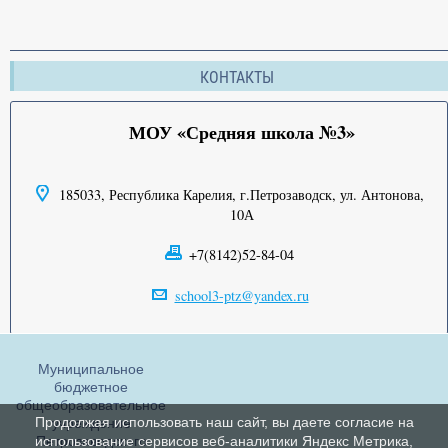
КОНТАКТЫ
МОУ «Средняя школа №3»
185033, Республика Карелия, г.Петрозаводск, ул. Антонова,
10А
+7(8142)52-84-04
school3-ptz@yandex.ru
Муниципальное
бюджетное
общеобразовательное
Продолжая использовать наш сайт, вы даете согласие на
учреждение
Петрозаводского
использование сервисов веб-аналитики Яндекс Метрика,