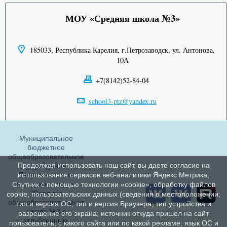
МОУ «Средняя школа №3»
185033, Республика Карелия, г.Петрозаводск, ул. Антонова,
10А
+7(8142)52-84-04
school3-ptz@yandex.ru
Муниципальное
бюджетное
общеобразовательное
Продолжая использовать наш сайт, вы даете согласие на
учреждение
Петрозаводского
использование сервисов веб-аналитики Яндекс Метрика,
городского округа
Спутник с помощью технологии «cookie», обработку файлов
"Средняя
cookie, пользовательских данных (сведения о местоположении;
общеобразовательная
тип и версия ОС; тип и версия Браузера; тип устройства и
школа №3 с
разрешение его экрана; источник откуда пришел на сайт
углубленным
пользователь; с какого сайта или по какой рекламе; язык ОС и