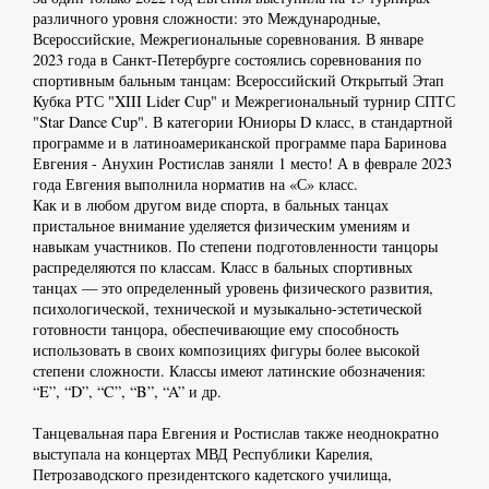
различного уровня сложности: это Международные,
Всероссийские, Межрегиональные соревнования. В январе
2023 года в Санкт-Петербурге состоялись соревнования по
спортивным бальным танцам: Всероссийский Открытый Этап
Кубка РТС "XIII Lider Cup" и Межрегиональный турнир СПТС
"Star Dance Cup". В категории Юниоры D класс, в стандартной
программе и в латиноамериканской программе пара Баринова
Евгения - Анухин Ростислав заняли 1 место! А в феврале 2023
года Евгения выполнила норматив на «С» класс.
Как и в любом другом виде спорта, в бальных танцах
пристальное внимание уделяется физическим умениям и
навыкам участников. По степени подготовленности танцоры
распределяются по классам. Класс в бальных спортивных
танцах — это определенный уровень физического развития,
психологической, технической и музыкально-эстетической
готовности танцора, обеспечивающие ему способность
использовать в своих композициях фигуры более высокой
степени сложности. Классы имеют латинские обозначения:
“E”, “D”, “C”, “B”, “A” и др.
Танцевальная пара Евгения и Ростислав также неоднократно
выступала на концертах МВД Республики Карелия,
Петрозаводского президентского кадетского училища,