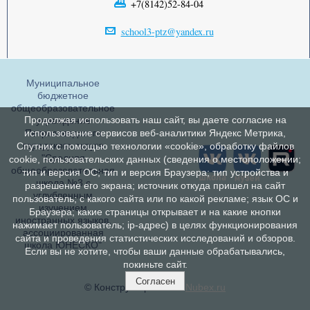
+7(8142)52-84-04
school3-ptz@yandex.ru
Муниципальное
бюджетное
общеобразовательное
Продолжая использовать наш сайт, вы даете согласие на
учреждение
Петрозаводского
использование сервисов веб-аналитики Яндекс Метрика,
городского округа
Спутник с помощью технологии «cookie», обработку файлов
"Средняя
cookie, пользовательских данных (сведения о местоположении;
общеобразовательная
тип и версия ОС; тип и версия Браузера; тип устройства и
школа №3 с
разрешение его экрана; источник откуда пришел на сайт
углубленным
пользователь; с какого сайта или по какой рекламе; язык ОС и
изучением
Браузера; какие страницы открывает и на какие кнопки
иностранных языков,
нажимает пользователь; ip-адрес) в целях функционирования
ассоциированная
сайта и проведения статистических исследований и обзоров.
школа ЮНЕСКО"
Если вы не хотите, чтобы ваши данные обрабатывались,
покиньте сайт.
Согласен
© Конструктор сайтов
Nubex.ru