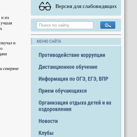
Версия для слабовидящих
 и их
Лучшая
ых
МЕНЮ САЙТА
звучал и
но
дачи
Противодействие коррупции
Дистанционное обучение
и северяне
Информация по ОГЭ, ЕГЭ, ВПР
Прием обучающихся
Организация отдыха детей и их
оздоровления
Новости
Клубы