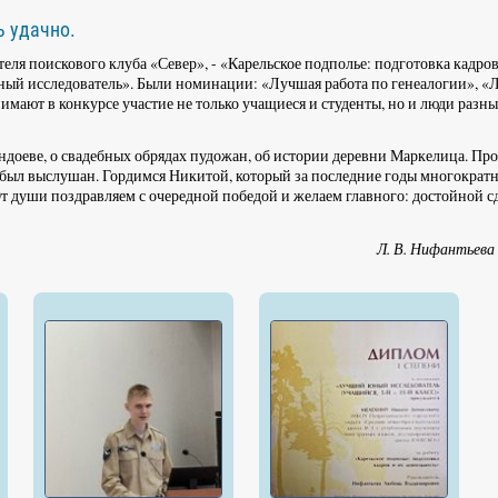
ь удачно.
еля поискового клуба «Север», - «Карельское подполье: подготовка кадров
ный исследователь». Были номинации: «Лучшая работа по генеалогии», «
нимают в конкурсе участие не только учащиеся и студенты, но и люди разн
доеве, о свадебных обрядах пудожан, об истории деревни Маркелица. Про
 был выслушан. Гордимся Никитой, который за последние годы многократ
т души поздравляем с очередной победой и желаем главного: достойной с
Л. В. Нифантьева 