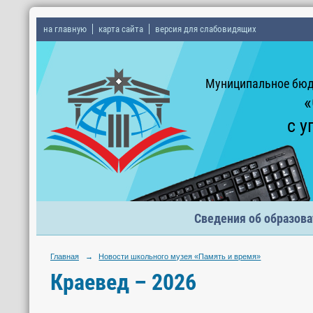
на главную
карта сайта
версия для слабовидящих
Муниципальное бюд
«
с у
Сведения об образова
Главная
→
Новости школьного музея «Память и время»
Краевед – 2026