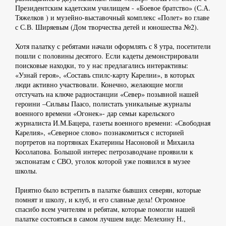
Президентским кадетским училищем - «Боевое братство» (С.А.
Тяжелков ) и музейно-выставочный комплекс «Полет» во главе
с С.В. Ширяевым (Дом творчества детей и юношества №2).
Хотя палатку с ребятами начали оформлять с 8 утра, посетители
пошли с половины десятого. Если кадеты демонстрировали
поисковые находки, то у нас предлагались интерактивы:
«Узнай героя», «Составь спилс-карту Карелии», в которых
люди активно участвовали. Конечно, желающие могли
отстучать на ключе радиостанции «Север» позывной нашей
героини –Сильвы Паасо, полистать уникальные журналы
военного времени «Огонек»- дар семьи карельского
журналиста И.М.Бацера, газеты военного времени: «Свободная
Карелия», «Северное слово» познакомиться с историей
портретов на портянках Екатерины Насоновой и Михаила
Косолапова. Большой интерес петрозаводчане проявили к
экспонатам с СВО, уголок которой уже появился в музее
школы.
Приятно было встретить в палатке бывших северян, которые
помнят и школу, и клуб, и его славные дела! Огромное
спасибо всем учителям и ребятам, которые помогли нашей
палатке состояться в самом лучшем виде: Мелехину Н.,