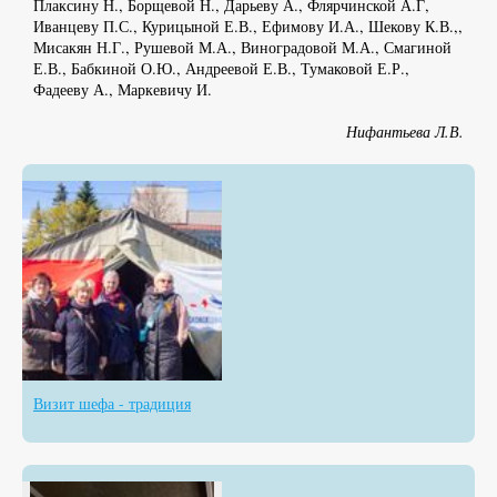
Плаксину Н., Борщевой Н., Дарьеву А., Флярчинской А.Г,
Иванцеву П.С., Курицыной Е.В., Ефимову И.А., Шекову К.В.,,
Мисакян Н.Г., Рушевой М.А., Виноградовой М.А., Смагиной
Е.В., Бабкиной О.Ю., Андреевой Е.В., Тумаковой Е.Р.,
Фадееву А., Маркевичу И.
Нифантьева Л.В.
Визит шефа - традиция