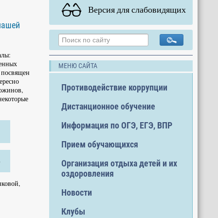
Версия для слабовидящих
нашей
алы:
оенных
МЕНЮ САЙТА
и посвящен
тересно
Противодействие коррупции
Кожинов,
 некоторые
Дистанционное обучение
Информация по ОГЭ, ЕГЭ, ВПР
Прием обучающихся
»
Организация отдыха детей и их
оздоровления
нковой,
Новости
Клубы