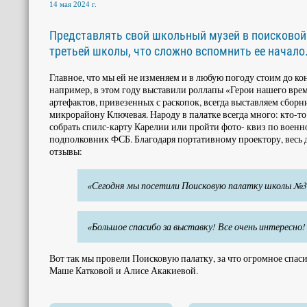
14 мая 2024 г.
Представлять свой школьный музей в поисковой 
третьей школы, что сложно вспомнить ее начало
Главное, что мы ей не изменяем и в любую погоду стоим до кон
например, в этом году выставили роллапы «Герои нашего вр
артефактов, привезенных с раскопок, всегда выставляем сбор
микрорайону Ключевая. Народу в палатке всегда много: кто-то
собрать спилс-карту Карелии или пройти фото- квиз по военно
подполковник ФСБ. Благодаря портативному проектору, весь д
отзывы:
«Сегодня мы посетили Поисковую палатку школы №3. 
«Большое спасибо за выставку! Все очень интересно
Вот так мы провели Поисковую палатку, за что огромное спас
Маше Катковой и Алисе Акакиевой.