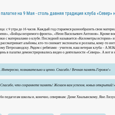
палатке на 9 Мая - столь давняя традиция клуба «Север» 
.
ца: с 9 утра до 16 часов. Каждый год стараемся разнообразить свои матери
емени», «Бойцы незримого фронта», «Неон Васильевич Антонов». Кроме в
ники с материалами о клубе. Последний называется «Километры истории» 
 рассматривает альбомы, кто-то снимает экспонаты и роллапы, кому-то ин
му Петрозаводску. Рядом с ребятами - учителя, наш ветеран клуба – А.М.
ень в палатке демонстрировались видео о деятельности «Севера». А вот и
Интересно, познавательно и ценно. Спасибо.! Вечная память Героям!»
! Спасибо, что сохраняете память! Желаем вам успехов, новых открытий!
ибо педагогам школы и, конечно, северянам: Диме Хвалынскому, Яне Лизу