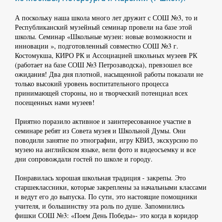
А поскольку наша школа много лет дружит с СОШ №3, то и
Республиканский музейный семинар провели на базе этой
школы. Семинар «Школьные музеи: новые возможности и
инновации », подготовленный совместно СОШ №3 г.
Костомукша, КИРО РК и Ассоциацией школьных музеев РК
(работает на базе СОШ №3 Петрозаводска), превзошел все
ожидания! Два дня плотной, насыщенной работы показали не
только высокий уровень воспитательного процесса
принимающей стороны, но и творческий потенциал всех
посещенных нами музеев!
Приятно поразило активное и заинтересованное участие в
семинаре ребят из Совета музея и Школьной Думы. Они
поводили занятие по этнографии, игру КВИЗ, экскурсию по
музею на английском языке, вели фото и видеосъемку и все
дни сопровождали гостей по школе и городу.
Понравилась хорошая школьная традиция - закрепы. Это
старшеклассники, которые закреплены за начальными классами
и ведут его до выпуска. По сути, это настоящие помощники
учителя, и большинству эта роль по душе. Запомнились
фишки СОШ №3: «Поем День Победы»- это когда в коридор