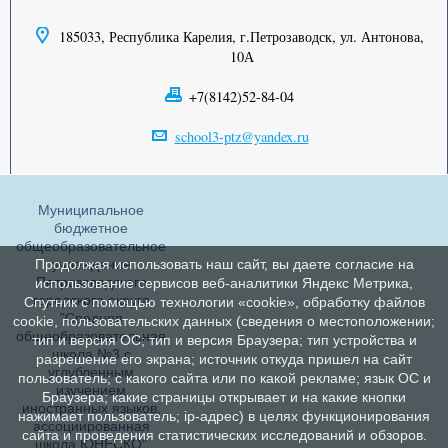
185033, Республика Карелия, г.Петрозаводск, ул. Антонова,
10А
+7(8142)52-84-04
school3-ptz@yandex.ru
Муниципальное
бюджетное
общеобразовательное
учреждение
Продолжая использовать наш сайт, вы даете согласие на
Петрозаводского
использование сервисов веб-аналитики Яндекс Метрика,
городского округа
Спутник с помощью технологии «cookie», обработку файлов
"Средняя
cookie, пользовательских данных (сведения о местоположении;
общеобразовательная
тип и версия ОС; тип и версия Браузера; тип устройства и
школа №3 с
разрешение его экрана; источник откуда пришел на сайт
углубленным
пользователь; с какого сайта или по какой рекламе; язык ОС и
изучением
Браузера; какие страницы открывает и на какие кнопки
иностранных языков,
нажимает пользователь; ip-адрес) в целях функционирования
ассоциированная
сайта и проведения статистических исследований и обзоров.
школа ЮНЕСКО"