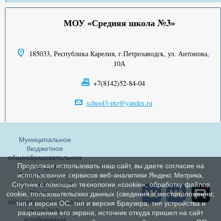
МОУ «Средняя школа №3»
185033, Республика Карелия, г.Петрозаводск, ул. Антонова,
10А
+7(8142)52-84-04
school3-ptz@yandex.ru
Муниципальное
бюджетное
общеобразовательное
Продолжая использовать наш сайт, вы даете согласие на
учреждение
Петрозаводского
использование сервисов веб-аналитики Яндекс Метрика,
городского округа
Спутник с помощью технологии «cookie», обработку файлов
"Средняя
cookie, пользовательских данных (сведения о местоположении;
общеобразовательная
тип и версия ОС; тип и версия Браузера; тип устройства и
школа №3 с
разрешение его экрана; источник откуда пришел на сайт
углубленным